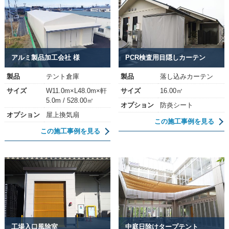
アルミ製品加工会社 様
PCR検査用目隠しカーテン
製品
テント倉庫
製品
落し込みカーテン
サイズ
W11.0m×L48.0m×軒
サイズ
16.00㎡
5.0m / 528.00㎡
オプション
防炎シート
オプション
屋上換気扇
この施工事例を見る
この施工事例を見る
工場入口風除室
中庭日除けタープテント