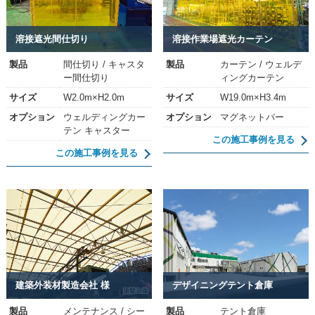
溶接遮光間仕切り
溶接作業場遮光カーテン
製品
間仕切り / キャスタ
製品
カーテン / ウェルデ
ー間仕切り
ィングカーテン
サイズ
W2.0m×H2.0m
サイズ
W19.0m×H3.4m
オプション
ウェルディングカー
オプション
マグネットバー
テン キャスター
この施工事例を見る
この施工事例を見る
建築外装材製造会社 様
デザイニングテント倉庫
製品
メンテナンス / シー
製品
テント倉庫