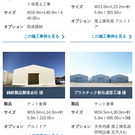
ト張替え工事
サイズ
W13.0m×L23.2m×軒
サイズ
W16.0m×L40.0m / 6
5.0m / 301.60㎡
40.00㎡
オプション
屋上換気扇 アルミド
オプション
防炎膜材
ア
この施工事例を見る
この施工事例を見る
鋳鉄製品製造会社 様
プラスチック射出成形工場 様
製品
テント倉庫
製品
テント倉庫
サイズ
W15.0m×L14.0m×軒
サイズ
W16.5m×L30.0m×軒
5.0m / 210.00㎡
5.0m / 495.00㎡×3棟
オプション
アルミドア
オプション
天井内膜 屋上換気扇
照明設備 文字入れ