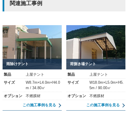
関連施工事例
雨除けテント
荷捌き場テント
製品
上屋テント
製品
上屋テント
サイズ
W8.7m×L4.0m×H4.0
サイズ
W18.0m×L5.0m×H5.
m / 34.80㎡
5m / 90.00㎡
オプション
不燃膜材
オプション
不燃膜材
この施工事例を見る
この施工事例を見る