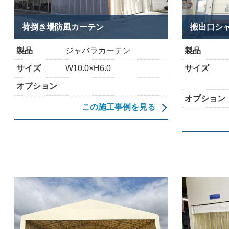
荷捌き場防風カーテン
搬出口シ
製品
ジャバラカーテン
製品
サイズ
W10.0×H6.0
サイズ
オプション
オプション
この施工事例を見る