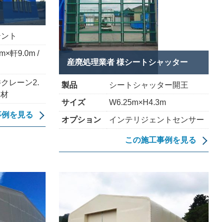
テント
m×軒9.0m /
産廃処理業者 様シートシャッター
クレーン2.
製品
シートシャッター開王
膜材
サイズ
W6.25m×H4.3m
事例を見る
オプション
インテリジェントセンサー
この施工事例を見る