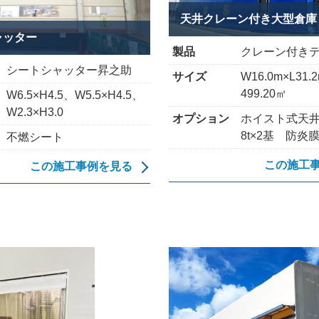
天井クレーン付き大型倉庫
ャッター
製品
クレーン付き
シートシャッター昇之助
サイズ
W16.0m×L31.2
499.20㎡
W6.5×H4.5、W5.5×H4.5、
W2.3×H3.0
オプション
ホイスト式天井
8t×2基 防炎
不燃シート
この施工
この施工事例を見る