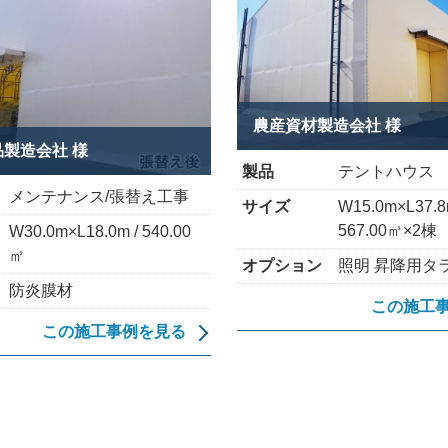
農産資材製造会社 様
製造会社 様
製品
テントハウス
メンテナンス/張替え工事
サイズ
W15.0m×L37.8
567.00㎡×2棟
W30.0m×L18.0m / 540.00
㎡
オプション
照明 昇降用タ
防炎膜材
この施工
この施工事例を見る