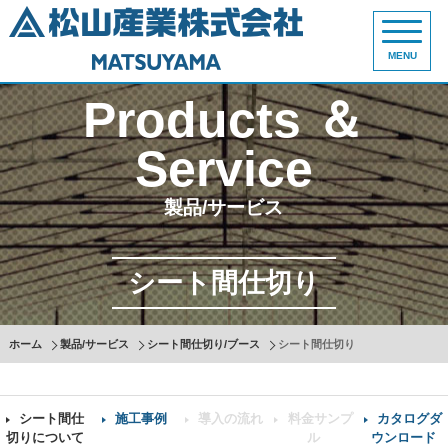
MENU
Products ＆
Service
製品/サービス
シート間仕切り
ホーム
製品/サービス
シート間仕切り/ブース
シート間仕切り
シート間仕
施工事例
導入の流れ
料金サンプ
カタログダ
切りについて
ル
ウンロード