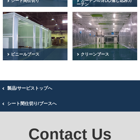
シート間仕切り
カーテン/のれん/落し込みカ
ーテン
工場・事業所内にシート(膜材)で間仕
工場・倉庫の出入口に軽量で透明度
切り壁を施工します。区画や目隠
の高いカーテンを設置できます。目
し、通路用途など様々な利用が可能
隠し目的や空調管理などにも最適で
です。
す。
ビニールブース
クリーンブース
工場内の事務所や休憩室に最適な天
限定された作業空間を局所的に高い
井付き簡易ブースです。固定タイプ
清浄度の状態に保ちます。ホコリや
の他、作業用途に合わせて変化する
不潔を嫌う作業に適しています。
可動タイプもあります。
製品/サービストップへ
シート間仕切り/ブースへ
Contact Us