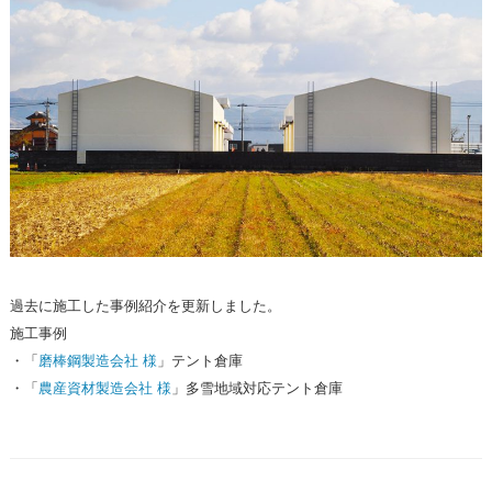
過去に施工した事例紹介を更新しました。
施工事例
・「
磨棒鋼製造会社 様
」テント倉庫
・「
農産資材製造会社 様
」多雪地域対応テント倉庫