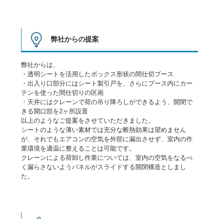
弊社からの提案
弊社からは、
・透明シートを活用したボックス形状の間仕切ブース
・出入り口部分にはシート製引戸を、さらにブース内にカー
テンを使った間仕切りの区画
・天井にはクレーンで荷の吊り降ろしができるよう、開閉で
きる開口部を2ヶ所設置
以上のようなご提案をさせていただきました。
シートのような薄い素材では充分な断熱効果は望めません
が、それでもエアコンの空気を外部に漏出させず、室内の作
業環境を適温に整えることは可能です。
クレーンによる荷卸し作業については、室内の空気をなるべ
く漏らさないようパネルがスライドする開閉構造としまし
た。